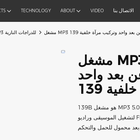
الاتصال بنا
VIDEO
ABOUT
TECHNOLOGY
TS
مشغل MP3 للدراجات النارية
مشغل MP3 بلوتوث للدراجات
ن بعد واحد
139B هو مشغل MP3 بلوتوث للدراجات النارية مع أربع وظائف: اتصال بلوتوث 5.0
لتشغيل الموسيقى وراديو FM وبطاقة TF وUSB لتشغيل الموسيقى. جهاز التحكم عن
ل للحمل والتحكم.