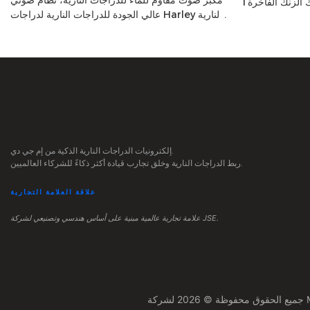
مكبر صوت مقاوم للماء للدراجات النارية، نظام صوتي
لزنك الفاخرة1
عالي الجودة للدراجات النارية لدراجات Harley النارية
يدعم BT، FM، SD، USB
إلكترونيات الدراجات النارية الذكية من إم جي دي.
ربط الدراجات النارية وخلق تجارب قيادة أكثر ذكاءً للشركاء العالميين.
علاقة العلامة التجارية
علامة تجارية عالمية مبنية على أساس هندسي وتصنيعي لشركة JSE.
لشركة MGD