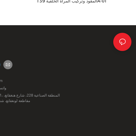
المقود وتركيب المرآة الخلفية 139A-01
om
واتساب: +
مقاطعة لونغقانغ، شن