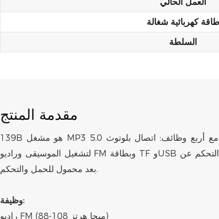
العمل الحالي
اقة كهربائية شغالة
السلطة
مقدمة المنتج
139B هو مشغل MP3 بلوتوث للدراجات النارية مع أربع وظائف: اتصال بلوتوث 5.0
لتشغيل الموسيقى وراديو FM وبطاقة TF وUSB لتشغيل الموسيقى. جهاز التحكم عن
بعد محمول للحمل والتحكم.
وظيفة:
راديو FM (88-108 ميجا هرتز)