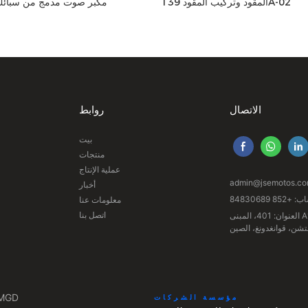
المقود وتركيب المقود 139A-02
مكبر صوت مدمج من سبائك ا
الاتصال
روابط
بيت
منتجات
عملية الإنتاج
admin@jsemotos.c
أخبار
852 84830689
معلومات عنا
اتصل بنا
العنوان: 401، المبنى A1، المنطقة الصناعية 228، شارع هنغقانغ،
تشن، قوانغدونغ، الصين
جميع الحقوق محفوظة © 2026 
مؤسسة الشركات