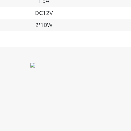
1.5A
DC12V
2*10W