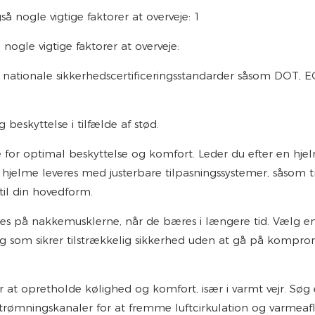
ogle vigtige faktorer at overveje:
r nationale sikkerhedscertificeringsstandarder såsom DOT, E
g beskyttelse i tilfælde af stød.
for optimal beskyttelse og komfort. Leder du efter en hjel
hjelme leveres med justerbare tilpasningssystemer, såsom t
til din hovedform.
es på nakkemusklerne, når de bæres i længere tid. Vælg en
g som sikrer tilstrækkelig sikkerhed uden at gå på kompr
or at opretholde kølighed og komfort, især i varmt vejr. Søg 
strømningskanaler for at fremme luftcirkulation og varmeaf