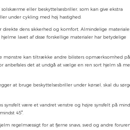
olskærme eller beskyttelsesbriller, som kan give ekstra
ller under cykling med høj hastighed.
 direkte dens sikkerhed og komfort. Almindelige materiale
hjelme lavet af disse forskellige materialer har betydelige
nde mønstre kan tiltrække andre bilisters opmærksomhed på
for anbefales det at undgå at vælge en ren sort hjelm så m
gger at bruge beskyttelsesbriller under kørsel, skal du sørge
s synsfelt være et vandret venstre og højre synsfelt på mind
mindst 45°.
jelm regelmæssigt for at fjerne snavs, sved og andre forur