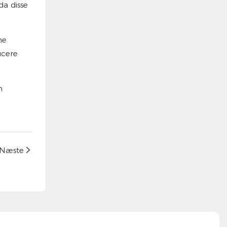
da disse
me
ucere
n
Næste