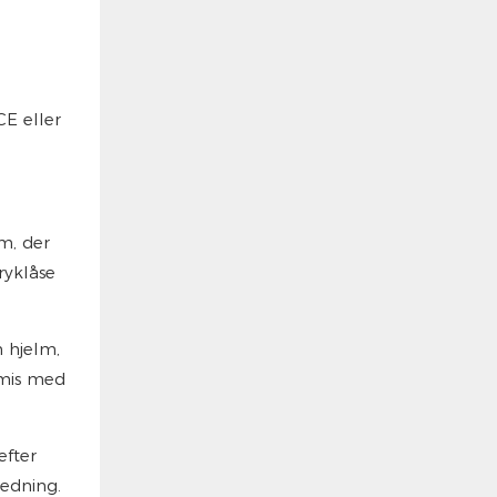
CE eller
m, der
ryklåse
 hjelm,
omis med
efter
ledning.