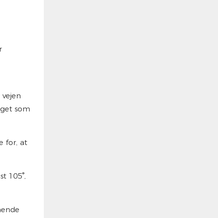
r
 vejen
eget som
 for, at
st 105°,
enende