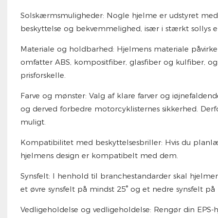
Solskærmsmuligheder: Nogle hjelme er udstyret med s
beskyttelse og bekvemmelighed, især i stærkt sollys e
Materiale og holdbarhed: Hjelmens materiale påvirker
omfatter ABS, kompositfiber, glasfiber og kulfiber, og 
prisforskelle.
Farve og mønster: Valg af klare farver og iøjnefalde
og derved forbedre motorcyklisternes sikkerhed. Der
muligt.
Kompatibilitet med beskyttelsesbriller: Hvis du planlæ
hjelmens design er kompatibelt med dem.
Synsfelt: I henhold til branchestandarder skal hjelmen
et øvre synsfelt på mindst 25° og et nedre synsfelt på 
Vedligeholdelse og vedligeholdelse: Rengør din EPS-h