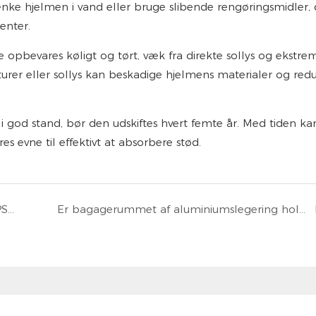
ænke hjelmen i vand eller bruge slibende rengøringsmidler, 
enter.
 opbevares køligt og tørt, væk fra direkte sollys og ekstre
urer eller sollys kan beskadige hjelmens materialer og red
e i god stand, bør den udskiftes hvert femte år. Med tiden ka
s evne til effektivt at absorbere stød.
Hvordan evalueres beskyttelsesniveauet for EPS-hjelme?
Er bagagerummet af aluminiumslegering holdbart?