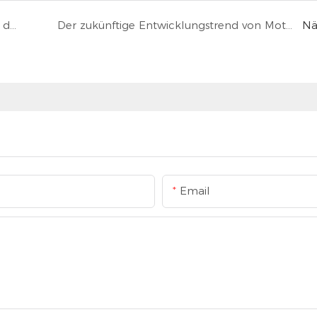
Prognose der Entwicklungsaussichten für die Motorradteileindustrie in China
Der zukünftige Entwicklungstrend von Motorradhelmen
Nä
Email