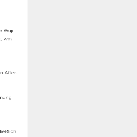
e Wuji
, was
n After-
enung
ießlich