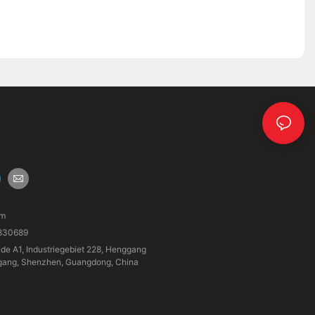
om
830689
de A1, Industriegebiet 228, Henggang
ggang, Shenzhen, Guangdong, China