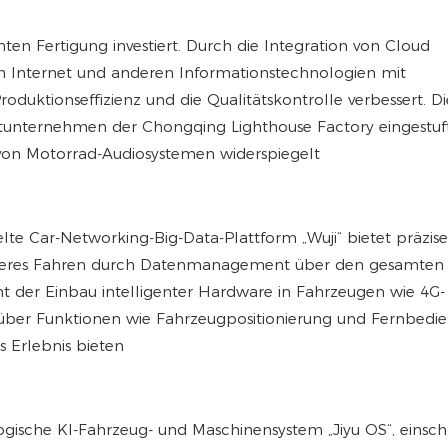
nten Fertigung investiert. Durch die Integration von Cloud
em Internet und anderen Informationstechnologien mit
oduktionseffizienz und die Qualitätskontrolle verbessert. Di
tunternehmen der Chongqing Lighthouse Factory eingestuft
 von Motorrad-Audiosystemen widerspiegelt
e Car-Networking-Big-Data-Plattform „Wuji“ bietet präzise
 sicheres Fahren durch Datenmanagement über den gesamten
t der Einbau intelligenter Hardware in Fahrzeugen wie 4G-
über Funktionen wie Fahrzeugpositionierung und Fernbedi
s Erlebnis bieten
ogische KI-Fahrzeug- und Maschinensystem „Jiyu OS“, einschl