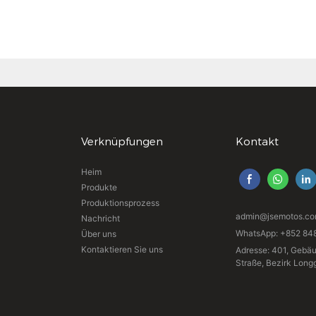
Verknüpfungen
Kontakt
Heim
Produkte
Produktionsprozess
admin@jsemotos.c
Nachricht
WhatsApp: +852 84
Über uns
Kontaktieren Sie uns
Adresse: 401, Gebäu
Straße, Bezirk Lon