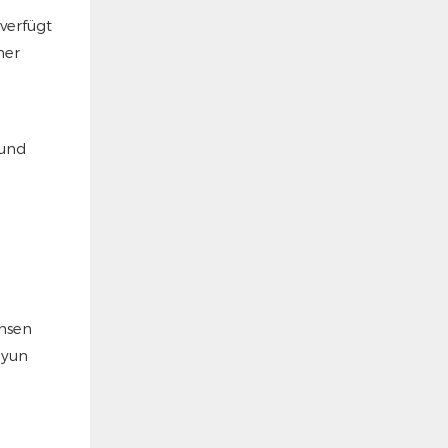
verfügt
her
 und
emsen
gyun