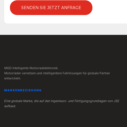
SENDEN SIE JETZT ANFRAGE
MGD Intelligente Motorradelektronik.
Motorräder vernetzen und intelligentere Fahrlösungen für globale Partner
entwickeln.
MARKENBEZIEHUNG
Eine globale Marke, die auf den Ingenieurs- und Fertigungsgrundlagen von JSE
aufbaut.