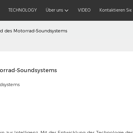
TECHNOLOGY
Über uns
VIDEO
Kontaktieren Sie
nd des Motorrad-Soundsystems
torrad-Soundsystems
Sicheres Reiten
Advanc
beginnt vom 'Kopf'
fast, 
ndsystems
stable
n zur Intelligenz. Mit der Entwicklung der Technologie der