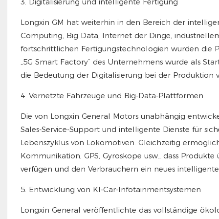
3. Digitalisierung und intelligente Fertigung
Longxin GM hat weiterhin in den Bereich der intellige
Computing, Big Data, Internet der Dinge, industriell
fortschrittlichen Fertigungstechnologien wurden die Pr
„5G Smart Factory“ des Unternehmens wurde als Star
die Bedeutung der Digitalisierung bei der Produktion
4. Vernetzte Fahrzeuge und Big-Data-Plattformen
Die von Longxin General Motors unabhängig entwickelt
Sales-Service-Support und intelligente Dienste für
Lebenszyklus von Lokomotiven. Gleichzeitig ermöglich
Kommunikation, GPS, Gyroskope usw., dass Produkte 
verfügen und den Verbrauchern ein neues intelligente
5. Entwicklung von KI-Car-Infotainmentsystemen
Longxin General veröffentlichte das vollständige ökol