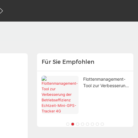
 uns
Für Sie Empfohlen
ed technology,
Flottenmanagement-
accurate and
Tool zur Verbesserung
 positioning
der Betriebseffizienz
Echtzeit-Mini-GPS-
Tracker 4G