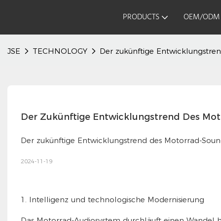
PRODUCTS
OEM/ODM
JSE
TECHNOLOGY
Der zukünftige Entwicklungstre
Der Zukünftige Entwicklungstrend Des Mo
Der zukünftige Entwicklungstrend des Motorrad-Sou
2024-11-19
1. Intelligenz und technologische Modernisierung
Das Motorrad-Audiosystem durchläuft einen Wandel hi