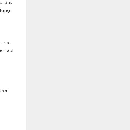
s, das
htung
steme
en auf
eren,