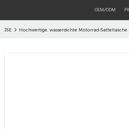
OEM/ODM
P
JSE
Hochwertige, wasserdichte Motorrad-Satteltasche f