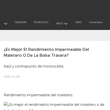
OEM/ODM
TECHNOLOGY
VIDEO
Contáctenos
CTS
ABOUT
¿Es Mejor El Rendimiento Impermeable Del 
Maletero O De La Bolsa Trasera?
baúl y contrapunto de motocicleta
2024-12-26
Rendimiento impermeable del maletero.: