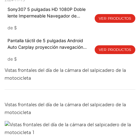
Sony307 5 pulgadas HD 1080P Doble
lente Impermeable Navegador de
VER PRODUCTOS
motocicleta Carplay & Auto Wifi BT DVR
de
$
Android & Compatible con Apple
Pantalla táctil de 5 pulgadas Android
Auto Carplay proyección navegación
VER PRODUCTOS
cámara de salpicadero presión de
de
$
neumáticos para motocicleta -JSE-501
Vistas frontales del día de la cámara del salpicadero de la
motocicleta
Vistas frontales del día de la cámara del salpicadero de la
motocicleta