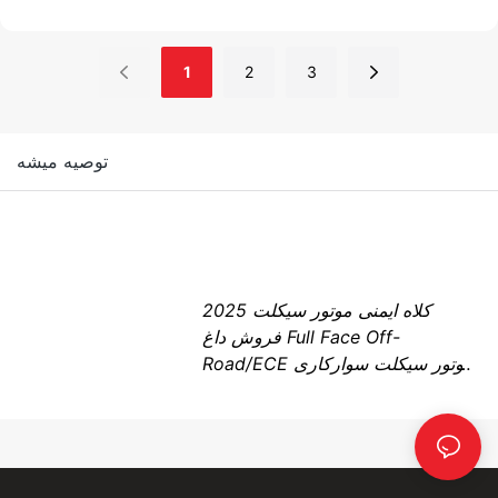
IOS
1
2
3
Seeking motorcycle
توصيه ميشه
A
nti-theft alarm 120db
Remote engine start
2025 کلاه ایمنی موتور سیکلت
فروش داغ Full Face Off-
Road/ECE موتور سیکلت سوارکاری
برای هر چهار فصل