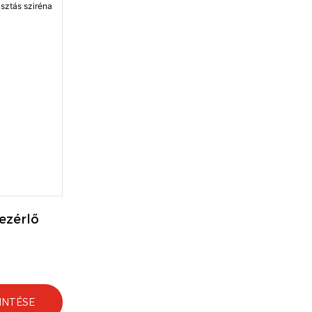
ezérlő 
INTÉSE