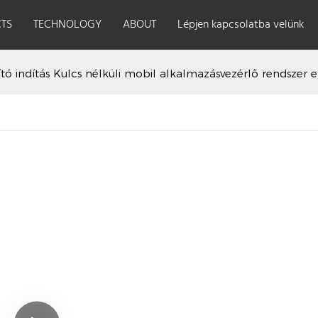
TS
TECHNOLOGY
ABOUT
Lépjen kapcsolatba velünk
yító indítás Kulcs nélküli mobil alkalmazásvezérlő rendszer