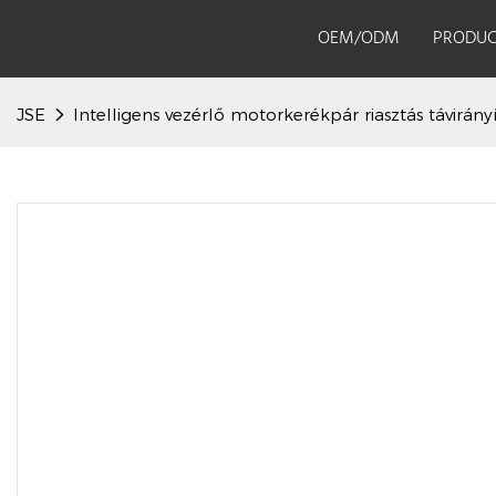
OEM/ODM
PRODUC
JSE
Intelligens vezérlő motorkerékpár riasztás távirán