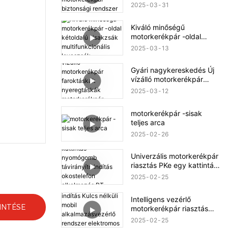
motor indító
2025
03
31
motorkerékpár biztonsági
rendszer motorkerékpár
Kiváló minőségű
riasztás
motorkerékpár -oldal
kétoldalú sisakzsák
2025
03
13
multifunkcionális
lovaszsák
Gyári nagykereskedés Új
vízálló motorkerékpár
faroktáskák nyeregtáskák
2025
03
12
motorkerékpár
motorkerékpár oldaltáska
motorkerékpár -sisak
teljes arca
2025
02
26
Univerzális motorkerékpár
riasztás PKe egy kattintás
nyomógomb távirányító
2025
02
25
indítás okostelefon
alkalmazás BT vezérlő
Intelligens vezérlő
motorkerékpár
INTÉSE
motorkerékpár riasztás
riasztórendszer
távirányító indítás Kulcs
2025
02
25
nélküli mobil