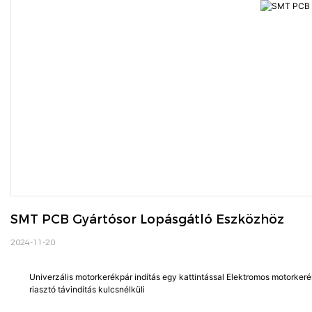
SMT PCB Gyártósor Lopásgátló Eszközhöz
2024-11-20
Univerzális motorkerékpár indítás egy kattintással Elektromos motorker
riasztó távindítás kulcsnélküli