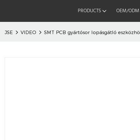
PRODUCTS
OEM/ODM
JSE
VIDEO
SMT PCB gyártósor lopásgátló eszközhö