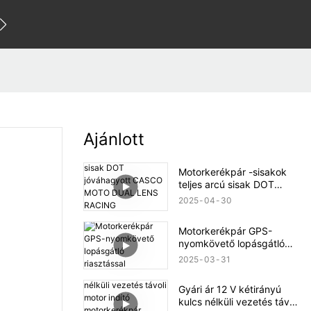
a velünk
Ajánlott
Motorkerékpár -sisakok
teljes arcú sisak DOT
jóváhagyott CASCO
2025
04
30
MOTO DUAL LENS
RACING MOTORCYCLE
Motorkerékpár GPS-
Sisakok
nyomkövető lopásgátló
riasztással
2025
03
31
Gyári ár 12 V kétirányú
kulcs nélküli vezetés távoli