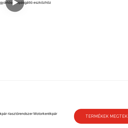
ékpár riasztórendszer Motorkerékpár
TERMÉKEK MEGTEK