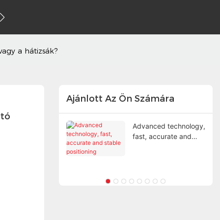
a velünk
vagy a hátizsák?
Ajánlott Az Ön Számára
tó 
onságos
Advanced technology,
s a 'fejtől'
fast, accurate and
dik
stable positioning