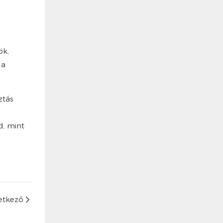
ök,
 a
ztás
d, mint
etkező