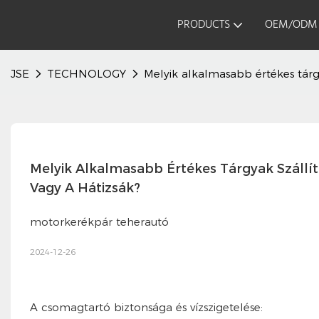
PRODUCTS
OEM/ODM
JSE
TECHNOLOGY
Melyik alkalmasabb értékes tárgy
Melyik Alkalmasabb Értékes Tárgyak Szállí
Vagy A Hátizsák?
motorkerékpár teherautó
2024-12-26
A csomagtartó biztonsága és vízszigetelése: