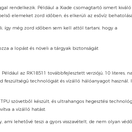
ggal rendelkezik. Például a Xiade csomagtartó ismert kiváló
belső elemeket zord időben, és elkerüli az esővíz behatolásá
i, így még zord időben sem kell attól tartani, hogy a
za a lopást és növeli a tárgyak biztonságát
. Például az RK18511 továbbfejlesztett verziójú, 10 literes, n
nd feszültségű technológiát és vízálló hálóanyagot használ, 
PU szövetből készült, és ultrahangos hegesztési technológ
ítva a vízálló hatást.
ami lehetővé teszi a gyors visszavételt, de nem olyan védő