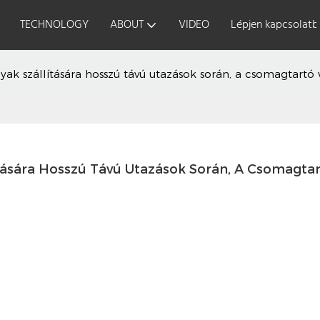
TECHNOLOGY
ABOUT
VIDEO
Lépjen kapcsolatb
ak szállítására hosszú távú utazások során, a csomagtartó 
tására Hosszú Távú Utazások Során, A Csomagtar
A bizt
lovaglá
kezdő