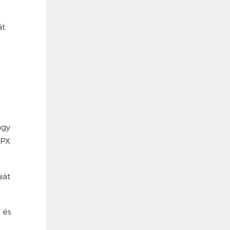
t.
agy
IPX
iát
 és