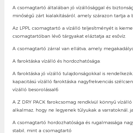
A csomagtartó általában jó vízállósággal és biztonsá
minőségű zárt kialakításáról, amely szárazon tartja a 
Az LPPL csomagtartó a vízálló teljesítményét is kiemel
csomagtartóban lévő tárgyakat eláztatja az esővíz.
A csomagtartó zárral van ellátva, amely megakadályoz
A faroktáska vízálló és hordozhatósága:
A faroktáska jó vízálló tulajdonságokkal is rendelkezik
kapacitású vízálló faroktáska nagyfrekvenciás szélcse
vízálló besorolással6
A Z DRY PACK farokcsomag rendkívül könnyű vízálló T
alkalmaz, hogy ne legyenek tűlyukak a varratoknál, jav
A csomagtartó hordozhatósága és rugalmassága nagy, 
stabil, mint a csomagtartó