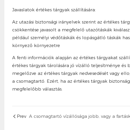
Javaslatok értékes tárgyak szállítására:
Az utazási biztonsági irányelvek szerint az értékes t
csökkentése javasolt a megfelelő utazótáskák kiválaszt
például személyi védőtáskák és lopásgátló táskák hasz
környező környezetre
A fenti információk alapján az értékes tárgyakat szál
értékes tárgyak tárolására jó vízálló teljesítménye é
megelőzve az értékes tárgyak nedvesedését vagy ellopá
a csomagtartó. Ezért, ha az értékes tárgyak biztons
megfelelőbb választás.
Prev