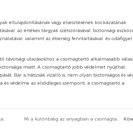
árgyak eltulajdonításának vagy elvesztésének kockázatának
ásával, az értékes tárgyak szétszórásával, biztonsági eszköz
nálatával, valamint az éberség fenntartásával. és odafigyel
lító távolsági utazásokhoz a csomagtartó alkalmasabb válas
s biztonsága miatt. A csomagtartó jobb védelmet nyújthat,
sát. Bár a hátizsák vízálló is, nem olyan biztonságos és vé
ága és védelme az elsődleges szempont, a csomagtartó a
A csomagtartó vízállósága jobb, vagy a fartáska jobb?
Mi a különbség az anyagban a csomagtartó és a farok között?
Köv