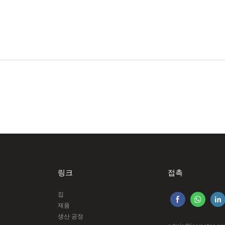
링크
접촉
집
제품
생산 공정