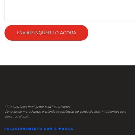
ENVIAR INQUÉRITO AGORA
MGD Eletrônica Inteligente para Motocicletas.
Conectando motocicletas e criando experiências de condução mais inteligentes para
parceiros globais.
RELACIONAMENTO COM A MARCA