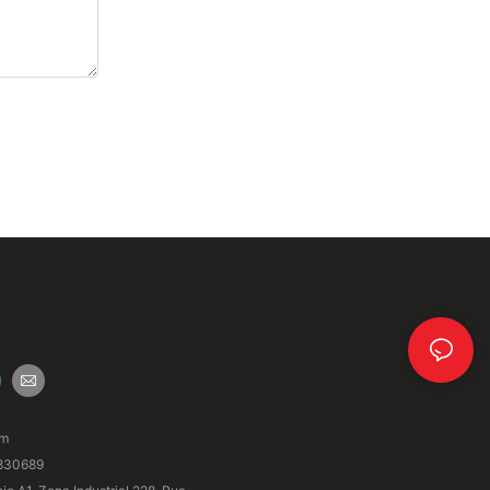
om
830689