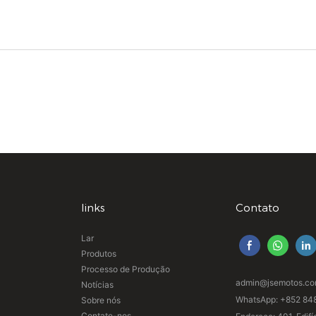
links
Contato
Lar
Produtos
Processo de Produção
admin@jsemotos.c
Notícias
WhatsApp: +852 84
Sobre nós
Contate-nos