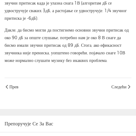
звучни притисак када је улазна снага 1В (алгоритам дБ се
удвостручује сваких 3дБ, а растојање се удвостручује. 1/4 звучног
притиска је -6дБ).
Дакле, да бисмо могли да постигнемо основни звучни притисак од
око 90 дБ за опште слушање, потребно нам је око 8 В снаге да
бисмо имали звучни притисак од 89 дБ. Стога, ако ефикасност
звучника није прениска, уопштено говорећи, појачало снаге 10В
може нормално слушати музику без икаквих проблема.
Прев
Следећи
Препоручује Се За Вас