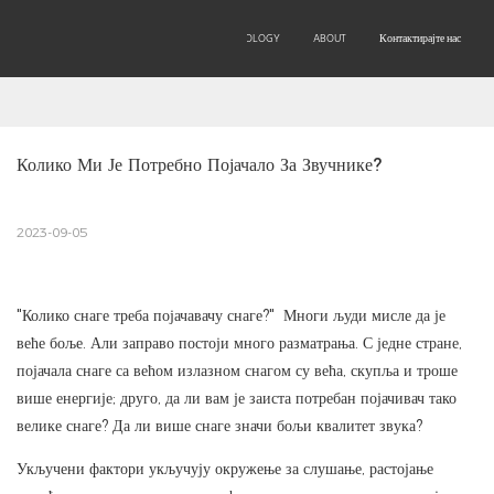
OEM/ODM
PRODUCTS
TECHNOLOGY
ABOUT
Контактирајте нас
Колико Ми Је Потребно Појачало За Звучнике?
2023-09-05
"Колико снаге треба појачавачу снаге?" Многи људи мисле да је
веће боље. Али заправо постоји много разматрања. С једне стране,
појачала снаге са већом излазном снагом су већа, скупља и троше
више енергије; друго, да ли вам је заиста потребан појачивач тако
велике снаге? Да ли више снаге значи бољи квалитет звука?
Укључени фактори укључују окружење за слушање, растојање