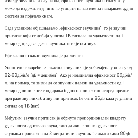
између звучника и слушаоца, ефикасност звучника и снагу коју
може да издржи, итд., што ће утицати на захтеве за напајањем аудио
система за појачало снаге.
Сада углавном објашњавамо „ефикасност звучника“, то је звучни
притисак који се добија уносом 1В сигнала на удаљености од 1
метар од предњег дела звучника, што је оса звука.
Ефикасност сваког звучника је различита
Уопштено говорећи, ефикасност звучника је уобичајена у опсегу од
82-88дБ/в/м (дБ = децибел). Ако је номинална ефикасност 86дБ/в/
м, на пример, то значи да се звучник налази на удаљености од 1
метар од линије осе сондирања (односно, директно испред предње
преграде звучника), а звучни притисак ће бити 86дБ када је улазни
сигнал од 1В (ват).
Међутим, звучни притисак је обрнуто пропорционалан квадрату
удаљености од извора звука, тако да ако је општа удаљеност
слушања процењена на 2 метра, исти звучник ће имати само 80дБ