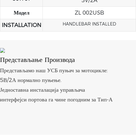
5V/2A
Модел
ZL 002USB
HANDLEBAR INSTALLED
INSTALLATION
Представљање Производа
Представљамо наш УСБ пуњач за мотоцикле:
5В/2А нормално пуњење.
Једноставна инсталација управљача
интерфејси портова га чине погодним за Тип-А