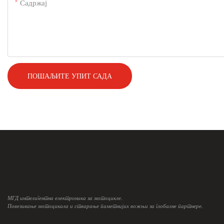
Садржај
ПОШАЉИТЕ УПИТ САДА
МГД интелигентна електроника за мотоцикле.
Повезивање мотоцикала и стварање паметнијих вожњи за глобалне партнере.