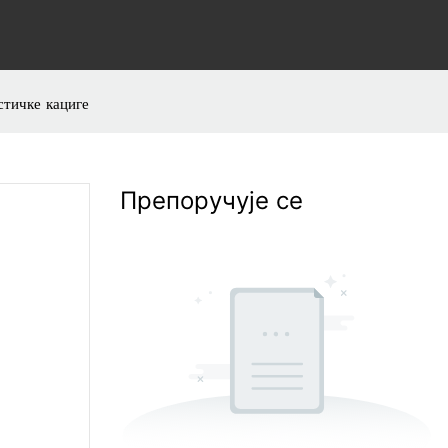
тичке кациге
Препоручује се