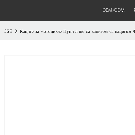
OEM/ODM
JSE
Кациге за мотоцикле Пуни лице са кацигом са каци