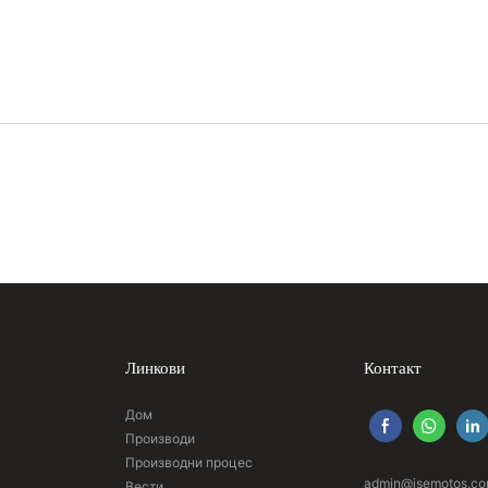
Линкови
Контакт
Дом
Производи
Производни процес
admin@jsemotos.c
Вести