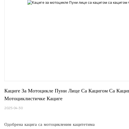
Кациге За Мотоцикле Пуни Лице Са Кацигом Са К
Мотоциклистичке Кациге
2025-04-30
Одобрена кацига са мотоцикленим кацитетима