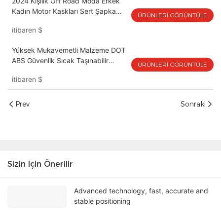
2024 Kişilik Off Road Moda Erkek
Kadın Motor Kaskları Sert Şapka
ÜRÜNLERI GÖRÜNTÜLE
Parça Anti Sis Sürme Kask Tam Yüz
itibaren
$
Motosiklet DOT Koruyun
Yüksek Mukavemetli Malzeme DOT
ABS Güvenlik Sıcak Taşınabilir
ÜRÜNLERI GÖRÜNTÜLE
Kuyruk Kask Bisiklet Motosiklet
itibaren
$
Elektrikli Bisiklet Koruyucu Erkekler
Ve Kadınlar Için
Prev
Sonraki
Sizin Için Önerilir
Advanced technology, fast, accurate and
stable positioning