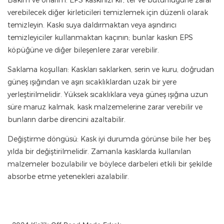
Bakım ve onarım: EPS kaskınızı kir, ter ve bütünlüğüne zarar
verebilecek diğer kirleticileri temizlemek için düzenli olarak
temizleyin. Kaskı suya daldırmaktan veya aşındırıcı
temizleyiciler kullanmaktan kaçının; bunlar kaskın EPS
köpüğüne ve diğer bileşenlere zarar verebilir.
Saklama koşulları: Kaskları saklarken, serin ve kuru, doğrudan
güneş ışığından ve aşırı sıcaklıklardan uzak bir yere
yerleştirilmelidir. Yüksek sıcaklıklara veya güneş ışığına uzun
süre maruz kalmak, kask malzemelerine zarar verebilir ve
bunların darbe direncini azaltabilir.
Değiştirme döngüsü: Kask iyi durumda görünse bile her beş
yılda bir değiştirilmelidir. Zamanla kasklarda kullanılan
malzemeler bozulabilir ve böylece darbeleri etkili bir şekilde
absorbe etme yetenekleri azalabilir.