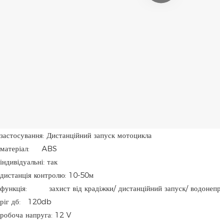
застосування:
Дистанційний запуск мотоцикла
матеріал:
ABS
індивідуальні:
так
дистанція контролю:
10-50м
функція: захист від крадіжки/ дистанційний запуск/ водонепр
ріг дб:
120db
робоча напруга:
12 V