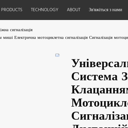
PRODUCTS
TECHNOLOGY
ABOUT
Зв'яжіться з нами
іжна сигналізація
 миші Електрична мотоциклетна сигналізація Сигналізація мотоци
Універса
Система 
Клацання
Мотоцикле
Сигналіза