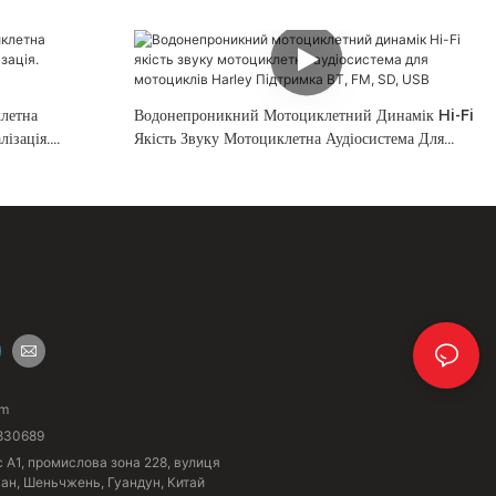
летна
Водонепроникний Мотоциклетний Динамік Hi-Fi
ізація.
Якість Звуку Мотоциклетна Аудіосистема Для
Мотоциклів Harley Підтримка BT, FM, SD, USB
om
830689
с A1, промислова зона 228, вулиця
ган, Шеньчжень, Гуандун, Китай