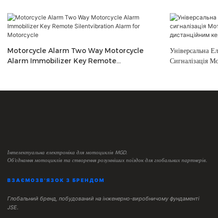
Motorcycle Alarm Two Way Motorcycle
Універсальна Е
Alarm Immobilizer Key Remote
Сигналізація Мо
Silentvibration Alarm For Motorcycle
Дистанційним 
Інтелектуальна електроніка для мотоциклів MGD.
Об'єднання мотоциклів та створення розумніших поїздок для глобальних партнерів.
ВЗАЄМОЗВ'ЯЗОК З БРЕНДОМ
Глобальний бренд, побудований на інженерно-виробничому фундаменті
JSE.