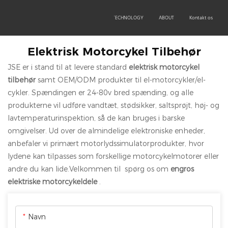
OEM/ODM
PRODUCTS
TECHNOLOGY
ABOUT
Kontakt os
Elektrisk Motorcykel Tilbehør
JSE er i stand til at levere standard
elektrisk motorcykel
tilbehør
samt OEM/ODM produkter til el-motorcykler/el-
cykler. Spændingen er 24-80v bred spænding, og alle
produkterne vil udføre vandtæt, stødsikker, saltsprøjt, høj- og
lavtemperaturinspektion, så de kan bruges i barske
omgivelser. Ud over de almindelige elektroniske enheder,
anbefaler vi primært motorlydssimulatorprodukter, hvor
lydene kan tilpasses som forskellige motorcykelmotorer eller
andre du kan lide.Velkommen til spørg os om
engros
elektriske motorcykeldele
.
Navn