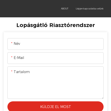
OEM/ODM
PRODUCTS
TECHNOLOGY
ABOUT
Lépjen kapcsolatba velünk
Lopásgátló Riasztórendszer
Név
E-Mail
Tartalom
KÜLDJE EL MOST