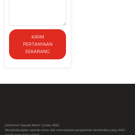
KIRIM
PERTANYAAN
SEKARANG
Elektronik Sepeda Motor Cerdas MGD.
Menghubungkan sepeda motor dan menciptakan pengalaman berkendara yang lebih
cerdas bagi mitra global.