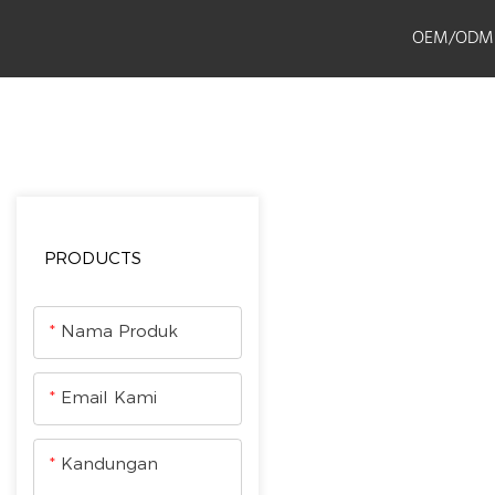
OEM/ODM
JSE
PRODUCTS
Aksesoris Sepeda Motor
Sorotan
PRODUCTS
Nama Produk
Email Kami
Kandungan