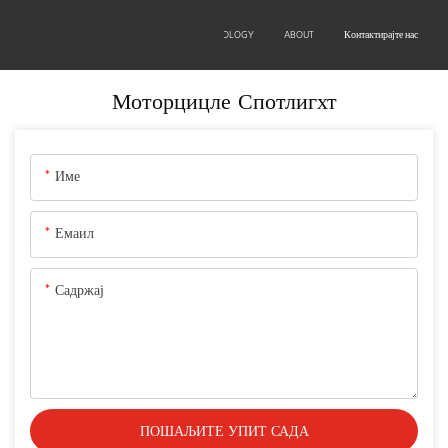
OEM/ODM
PRODUCTS
TECHNOLOGY
ABOUT
Контактирајте нас
Моторцицле Спотлигхт
Име
Емаил
Садржај
ПОШАЉИТЕ УПИТ САДА