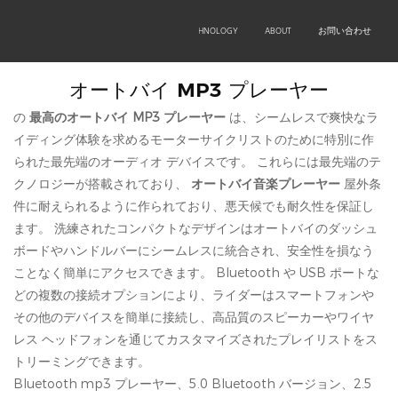
OEM/ODM
PRODUCTS
TECHNOLOGY
ABOUT
お問い合わせ
オートバイ MP3 プレーヤー
の
最高のオートバイ MP3 プレーヤー
は、シームレスで爽快なラ
イディング体験を求めるモーターサイクリストのために特別に作
られた最先端のオーディオ デバイスです。 これらには最先端のテ
クノロジーが搭載されており、
オートバイ音楽プレーヤー
屋外条
件に耐えられるように作られており、悪天候でも耐久性を保証し
ます。 洗練されたコンパクトなデザインはオートバイのダッシュ
ボードやハンドルバーにシームレスに統合され、安全性を損なう
ことなく簡単にアクセスできます。 Bluetooth や USB ポートな
どの複数の接続オプションにより、ライダーはスマートフォンや
その他のデバイスを簡単に接続し、高品質のスピーカーやワイヤ
レス ヘッドフォンを通じてカスタマイズされたプレイリストをス
トリーミングできます。
Bluetooth mp3 プレーヤー、5.0 Bluetooth バージョン、2.5