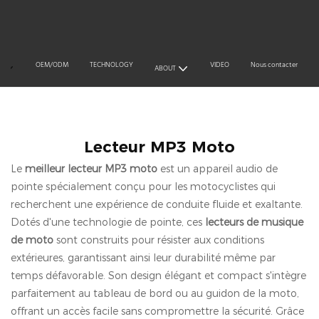
OEM/ODM
TECHNOLOGY
VIDEO
Nous contacter
S
ABOUT
Accessoires moto
Accessoires de moto électriq
Lecteur MP3 Moto
Le
meilleur lecteur MP3 moto
est un appareil audio de
pointe spécialement conçu pour les motocyclistes qui
recherchent une expérience de conduite fluide et exaltante.
Dotés d'une technologie de pointe, ces
lecteurs de musique
de moto
sont construits pour résister aux conditions
extérieures, garantissant ainsi leur durabilité même par
temps défavorable. Son design élégant et compact s'intègre
parfaitement au tableau de bord ou au guidon de la moto,
offrant un accès facile sans compromettre la sécurité. Grâce