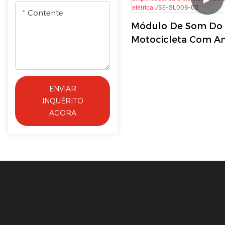
Contente
Módulo De Som Do 
Motocicleta Com Am
Para Bicicleta Elétri
Motocicleta Elétrica
02
ENVIAR
INQUÉRITO
AGORA