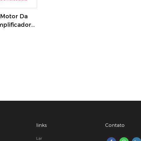
Motor Da
plificador
ca E
 JSE-SL006-
links
Contato
Lar