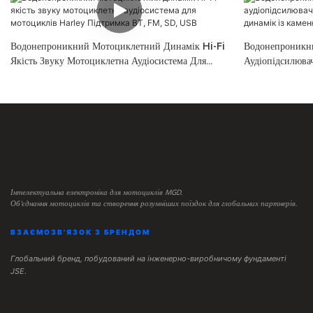
Водонепроникний Мотоциклетний Динамік Hi-Fi
Водонепроникн
Якість Звуку Мотоциклетна Аудіосистема Для
Аудіопідсилюва
Мотоциклів Harley Підтримка BT, FM, SD, USB
Динамік Із Кам
Сплаву.1
Інтелектуальна електроніка для мотоциклів MGD.
Об'єднання мотоциклів та створення розумніших поїздок для глобальних партнерів.
ВЗАЄМОЗВ'ЯЗОК З БРЕНДОМ
Глобальний бренд, побудований на інженерно-виробничому фундаменті
JSE.