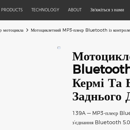
PRODUCTS
TECHNOLOGY
ABOUT
Зв'яжіться з нами
р мотоцикла
Мотоциклетний MP3-плеєр Bluetooth із контролер
Мотоцикл
Bluetooth
Кермі Та 
Заднього 
139A — MP3-плеєр Bluet
з’єднання Bluetooth 5.0