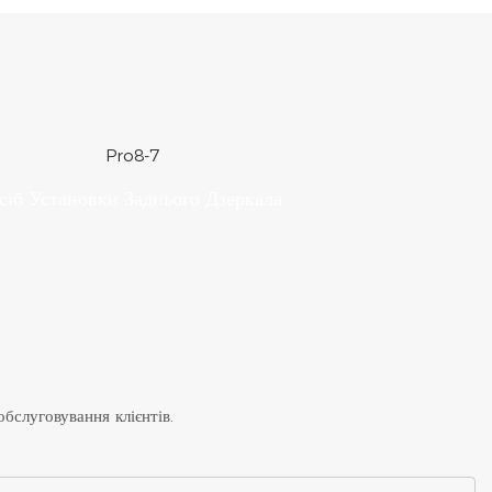
сіб Установки Заднього Дзеркала
бслуговування клієнтів.