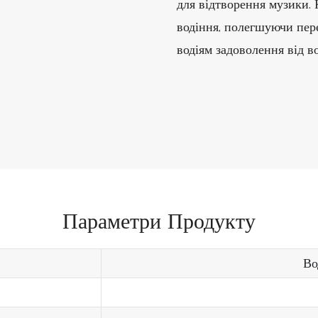
для відтворення музики. 
водіння, полегшуючи пе
водіям задоволення від во
Параметри Продукту
Во