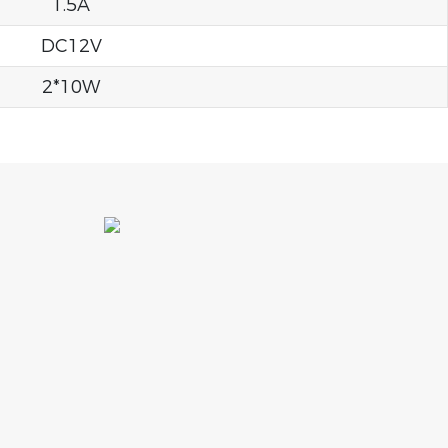
1.5A
DC12V
2*10W