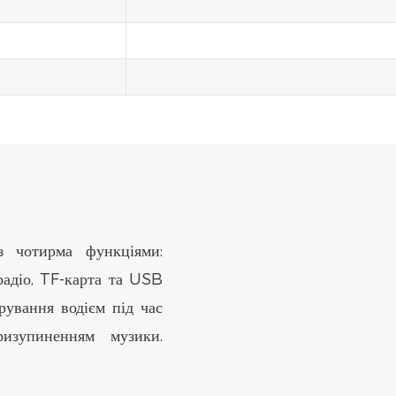
 чотирма функціями:
радіо, TF-карта та USB
рування водієм під час
изупиненням музики.