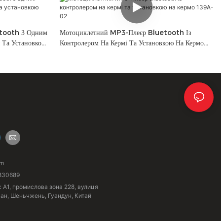
tooth З Одним
Мотоциклетний MP3-Плеєр Bluetooth Із
 Та Установкою
Контролером На Кермі Та Установкою На Кермо
139A-02
om
830689
с A1, промислова зона 228, вулиця
ган, Шеньчжень, Гуандун, Китай