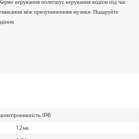
Кермо керування полегшує керування водієм під час
ремикання між призупиненням музики. Подаруйте
діння.
донепроникність IP6
12ма