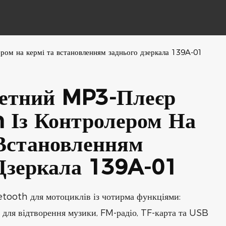
ом на кермі та встановленням заднього дзеркала 139A-01
етний MP3-Плеєр
 Із Контролером На
Встановленням
Дзеркала 139A-01
ooth для мотоциклів із чотирма функціями:
 для відтворення музики, FM-радіо, TF-карта та USB