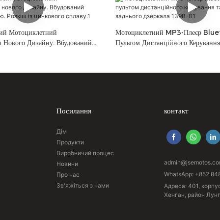
ий Мотоциклетний
Мотоциклетний MP3-Плеєр Blue
ч Нового Дизайну. Вбудований
Пультом Дистанційного Керування
еню. Розкіш Із Цинкового
Заднього Дзеркала 139B-01
Посилання
контакт
Дім
Продукти
Виробничий процес
admin@jsemotos.c
Новини
WhatsApp: +852 84
Про нас
Зв'яжіться з нами
Адреса: 401, корпу
Хенган, район Лун