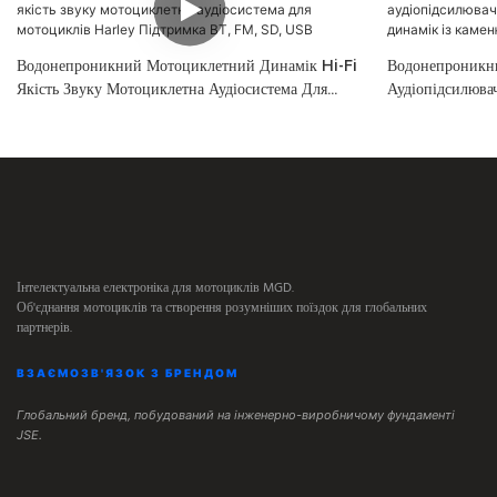
Водонепроникний Мотоциклетний Динамік Hi-Fi
Водонепроникн
Якість Звуку Мотоциклетна Аудіосистема Для
Аудіопідсилюва
Мотоциклів Harley Підтримка BT, FM, SD, USB
Динамік Із Кам
Сплаву.1
Інтелектуальна електроніка для мотоциклів MGD.
Об'єднання мотоциклів та створення розумніших поїздок для глобальних
партнерів.
ВЗАЄМОЗВ'ЯЗОК З БРЕНДОМ
Глобальний бренд, побудований на інженерно-виробничому фундаменті
JSE.