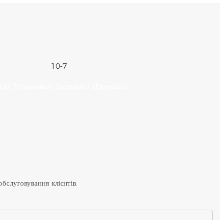
сіб Установки Заднього Дзеркала
бслуговування клієнтів.