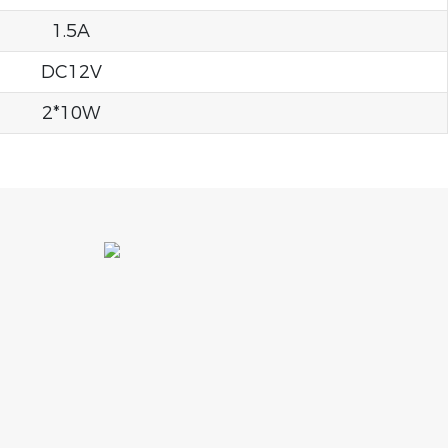
1.5A
DC12V
2*10W