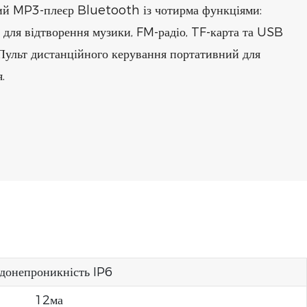
й MP3-плеєр Bluetooth із чотирма функціями:
 для відтворення музики, FM-радіо, TF-карта та USB
 Пульт дистанційного керування портативний для
.
донепроникність IP6
12ма