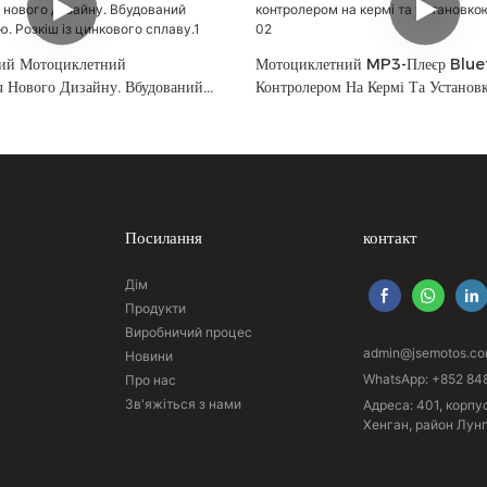
ий Мотоциклетний
Мотоциклетний MP3-Плеєр Blue
ч Нового Дизайну. Вбудований
Контролером На Кермі Та Установ
еню. Розкіш Із Цинкового
139A-02
Посилання
контакт
Дім
Продукти
Виробничий процес
admin@jsemotos.c
Новини
WhatsApp: +852 84
Про нас
Зв'яжіться з нами
Адреса: 401, корпу
Хенган, район Лун