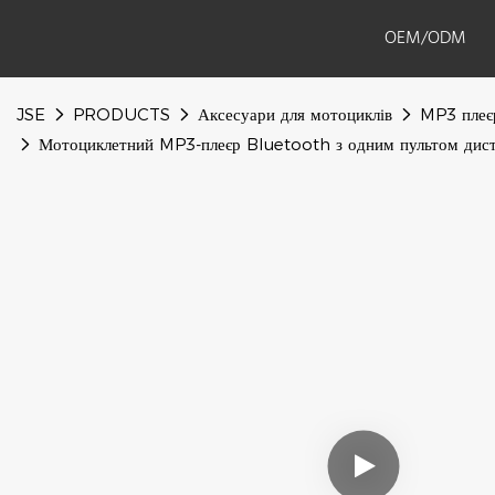
OEM/ODM
JSE
PRODUCTS
Аксесуари для мотоциклів
MP3 плеє
Мотоциклетний MP3-плеєр Bluetooth з одним пультом диста