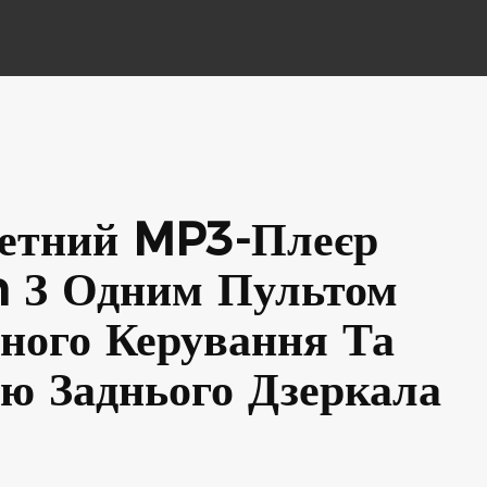
етний MP3-Плеєр
h З Одним Пультом
ного Керування Та
ю Заднього Дзеркала