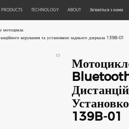
PRODUCTS
TECHNOLOGY
ABOUT
Зв'яжіться з нами
р мотоцикла
нційного керування та установкою заднього дзеркала 139B-01
Мотоцикл
Bluetoot
Дистанцій
Установко
139B-01