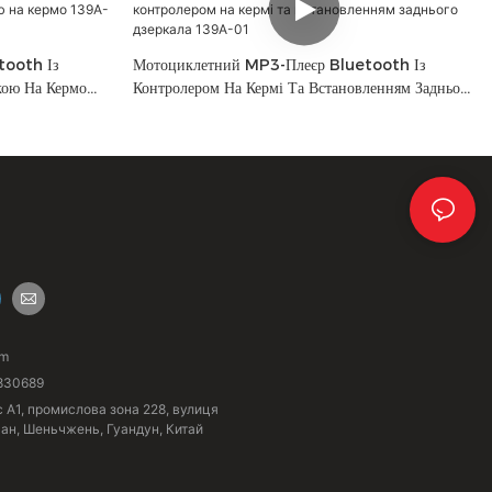
tooth Із
Мотоциклетний MP3-Плеєр Bluetooth Із
кою На Кермо
Контролером На Кермі Та Встановленням Заднього
Дзеркала 139A-01
om
830689
с A1, промислова зона 228, вулиця
ган, Шеньчжень, Гуандун, Китай