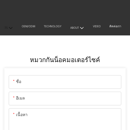
OEM/ODM
TECHNOLOGY
VIDEO
ติดต่อเรา
DUCTS
ABOUT
อุปกรณ์ตกแต่งรถมอเตอร์ไซค์
อุปกรณ์เสริมรถจักรยานย
หมวกกันน็อคมอเตอร์ไซค์
ชื่อ
อีเมล
เนื้อหา