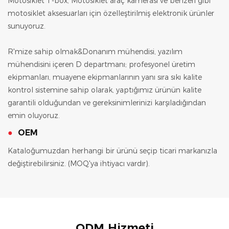
Motosiklet T-box, Motosiklet araç kamerası ve benzeri gibi
motosiklet aksesuarları için özelleştirilmiş elektronik ürünler
sunuyoruz.
R'mize sahip olmak&Donanım mühendisi, yazılım
mühendisini içeren D departmanı; profesyonel üretim
ekipmanları, muayene ekipmanlarının yanı sıra sıkı kalite
kontrol sistemine sahip olarak, yaptığımız ürünün kalite
garantili olduğundan ve gereksinimlerinizi karşıladığından
emin oluyoruz.
●
OEM
Kataloğumuzdan herhangi bir ürünü seçip ticari markanızla
değiştirebilirsiniz. (MOQ'ya ihtiyacı vardır).
ODM Hizmeti